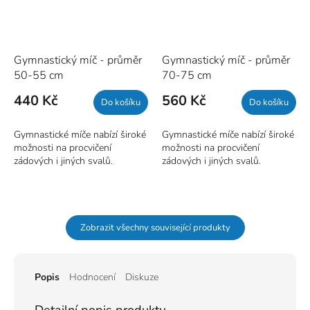
Gymnastický míč - průměr
Gymnastický míč - průměr
50-55 cm
70-75 cm
440 Kč
560 Kč
Do košíku
Do košíku
Gymnastické míče
nabízí široké
Gymnastické míče
nabízí široké
možnosti na procvičení
možnosti na procvičení
zádových i jiných svalů.
zádových i jiných svalů.
Rozměr:
průměr 50-55 cm
Rozměr:
průměr 70-75 cm
Dostupné barvy:
modrá, světle
Dostupné barvy:
černá, modrá,
fialová, šedá -
barvu prosím
zelená, fialová, oranžová
Zobrazit všechny související produkty
specifikujte v poznámce!
Popis
Hodnocení
Diskuze
Detailní popis produktu