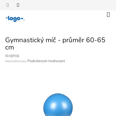
Přejít
na
obsah
Náku
koší
Gymnastický míč - průměr 60-65
cm
RHBP06
Průměrné
Podrobnosti hodnocení
Neohodnoceno
hodnocení
produktu
je
0,0
z
5
hvězdiček.