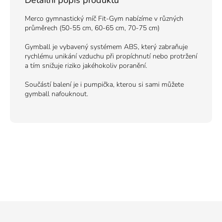
Merco gymnastický míč Fit-Gym nabízíme v různých
průměrech (50-55 cm, 60-65 cm, 70-75 cm)
Gymball
je vybavený systémem ABS, který zabraňuje
rychlému unikání vzduchu při propíchnutí nebo protržení
a tím snižuje riziko jakéhokoliv poranění.
Součástí balení je i pumpička, kterou si sami můžete
gymball nafouknout.
Z
á