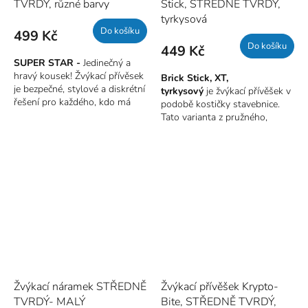
TVRDÝ, různé barvy
Stick, STŘEDNĚ TVRDÝ,
tyrkysová
Do košíku
499 Kč
Do košíku
449 Kč
SUPER STAR -
Jedinečný a
hravý kousek! Žvýkací přívěsek
Brick Stick, XT,
je bezpečné, stylové a diskrétní
tyrkysový
je žvýkací přívěšek v
řešení pro každého, kdo má
podobě kostičky stavebnice.
potřebu žvýkat a kousat (jak
Tato varianta z pružného,
děti, tak dospělí). Přívěsek je
středně tvrdého materiálu, je
25 mm široký a asi 50 mm
bezpečnou a diskrétní
dlouhý, téměř 10 mm tlustý.
pomůckou pro toho, kdo
S těmito parametry jde o jeden
potřebuje něco žvýkat. A to
z „nejmasitějších“
takovou silou, kdy již dochází
přívěsků.
SUPER STAR
Je
k ničení předmětů. Pomůže
vhodnou volbou pro osoby,
regulovat stres a dosáhnout
které upřednostňují žvýkání
lepšího soustředění. Přívěšek
předními zuby. Využijte jej jako
je bezpečnou alternativou ke
bezpečnou alternativu ke
žvýkání či okusování nehtů,
žvýkání tužek, triček, prstů atd.,
kloubů, tužky, oblečení apod.
Je to zklidňující pomůcka, která
napomáhá lepšímu
Žvýkací náramek STŘEDNĚ
Žvýkací přívěšek Krypto-
soustředění.
TVRDÝ- MALÝ
Bite, STŘEDNĚ TVRDÝ,