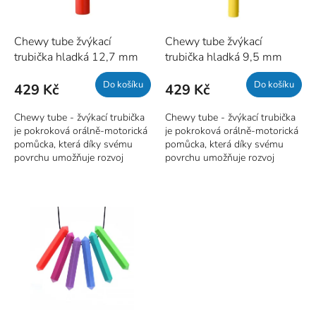
t
o
ů
d
u
Chewy tube žvýkací
Chewy tube žvýkací
k
trubička hladká 12,7 mm
trubička hladká 9,5 mm
t
Do košíku
Do košíku
ů
429 Kč
429 Kč
Chewy tube - žvýkací trubička
Chewy tube - žvýkací trubička
je pokroková orálně-motorická
je pokroková orálně-motorická
pomůcka, která díky svému
pomůcka, která díky svému
povrchu umožňuje rozvoj
povrchu umožňuje rozvoj
kousacích a žvýkacích
kousacích a žvýkacích
dovedností.
dovedností.
Červené (hladké)
- jsou
Žluté (hladké)
jsou využívány
obvykle využívány u batolat -
u menších čelistí, často u 9-10
mají širší stopku (
12,7mm
).
měsíčních dětí. Lze využít u
jedince, který nemůže příliš
Prodáváme ve dvou tvarech,
otevřít čelisti. Mají úzkou
ale oba jsou uznány našimi
stopku (9,5mm).
fyzioterapeuty.
Prodáváme ve dvou tvarech,