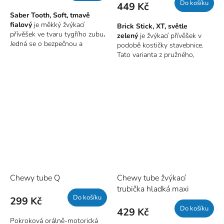
Do košíku
449 Kč
Saber Tooth, Soft, tmavě
fialový
je měkký žvýkací
Brick Stick, XT, světle
přívěšek ve tvaru tygřího zubu
.
zelený
je žvýkací přívěšek v
Jedná se o bezpečnou a
podobě kostičky stavebnice.
diskrétní pomůcku pro toho,
Tato varianta z pružného,
kdo potřebuje něco cucat či
středně tvrdého materiálu, je
žvýkat bez tendence předmět
bezpečnou a diskrétní
rozkousnout. Pomůže
pomůckou pro toho, kdo
regulovat stres a dosáhnout
potřebuje něco žvýkat. A to
lepšího soustředění. Přívěšek
takovou silou, kdy již dochází
je bezpečnou alternativou ke
k ničení předmětů. Pomůže
žvýkání či okusování nehtů,
regulovat stres a dosáhnout
kloubů, tužky, oblečení apod.
lepšího soustředění. Přívěšek
je bezpečnou alternativou ke
žvýkání či okusování nehtů,
kloubů, tužky, oblečení apod.
Chewy tube Q
Chewy tube žvýkací
trubička hladká maxi
Do košíku
299 Kč
Do košíku
429 Kč
Pokroková orálně-motorická