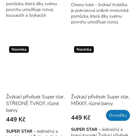
pomůcka, která díky svému
Chewy tube - žvýkací trubička
povrchu umožňuje rozvoj
je pokroková orálně-motorická
kousacích a žvýkacích
pomůcka, která díky svému
dovedností.
povrchu umožňuje rozvoj
kousacích a žvýkacích
Barva:
oranžová
dovedností.
Modré (větší velikost)
jsou o
Novinka
Novinka
75% tlustší než trubičky žluté
a červené a jsou určeny pro
adolescenty nebo dospělé s
více vyvinutými žvýkacími svaly.
Žvýkací přívěsek Super star,
Žvýkací přívěsek Super star,
STŘEDNĚ TVRDÝ, různé
MĚKKÝ, různé barvy
barvy
Do košíku
449 Kč
449 Kč
SUPER STAR -
Jedinečný a
SUPER STAR -
Jedinečný a
hravý kousek! Žvýkací přívěsek