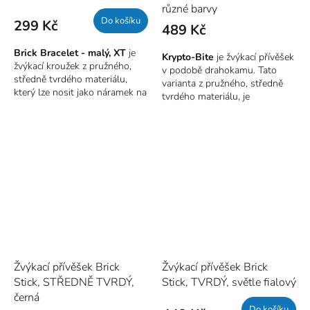
různé barvy
Dostupné barvy:
růžová, šedá,
Do košíku
299 Kč
489 Kč
modrá, zelená, fialová -
barvu
prosím specifikujte v
Brick Bracelet - malý, XT
je
poznámce!
Krypto-Bite
je žvýkací přívěšek
žvýkací kroužek z pružného,
v podobě drahokamu. Tato
středně tvrdého materiálu,
varianta z pružného, středně
který lze nosit jako náramek na
tvrdého materiálu, je
zápěstí. Snadno ho nasadíte i
bezpečnou a diskrétní
sundáte, kdykoliv budete mít
pomůckou pro toho, kdo
potřebu něco žvýkat. Je
potřebuje něco žvýkat. A to
bezpečnou a pohodlnou
takovou silou, kdy již dochází
variantou pro toho, kdo nechce
k ničení předmětů. Pomůže
nosit přívěšek. Podobu
regulovat stres a dosáhnout
stylového náramku ocení i ten,
lepšího soustředění. Přívěšek
kdo má tendenci žvýkat rukávy
je bezpečnou alternativou ke
svého oblečení. Náramek lze
žvýkání či okusování nehtů,
díky jeho tvaru, ohebnosti a
kloubů, tužky, oblečení apod.
výstupkům po obvodu využít i
jako senzorickou pomůcku. Je
vhodný i jako kousátko pro
Žvýkací přívěšek Brick
Žvýkací přívěšek Brick
miminka.
Stick, STŘEDNĚ TVRDÝ,
Stick, TVRDÝ, světle fialový
černá
Dostupné barvy:
tyrkysová
Do košíku