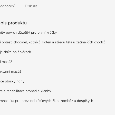
odnocení
Diskuze
opis produktu
tý povrch důležitý pro první krůčky
í oblasti chodidel, kotníků, kolen a středu těla u začínajících chodců
je chůzi po špičkách
í masáž
kturní masáž
ace plosky nohy
e a rehabilitace propadlé klenby
ymnastika pro prevenci křečových žil a trombóz u dospělých