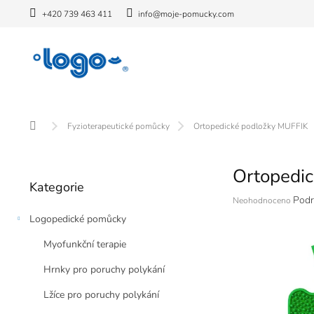
Přejít
+420 739 463 411
info@moje-pomucky.com
na
obsah
Domů
Fyzioterapeutické pomůcky
Ortopedické podložky MUFFIK
P
Ortopedic
o
Přeskočit
Kategorie
kategorie
s
Průměrné
Podr
Neohodnoceno
t
hodnocení
Logopedické pomůcky
r
produktu
a
je
Myofunkční terapie
n
0,0
z
n
Hrnky pro poruchy polykání
5
í
hvězdiček.
Lžíce pro poruchy polykání
p