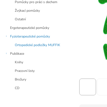
a
Pomůcky pro práci s dechem
n
e
Žvýkací pomůcky
l
Ostatní
Ergoterapeutické pomůcky
Fyzioterapeutické pomůcky
Ortopedické podložky MUFFIK
Publikace
Knihy
Pracovní listy
Brožury
CD