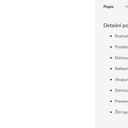
Popis
H
Detailní p
Rozmani
Posílen
Eliminu
Reflexn
Akupun
Stimul
Prevenc
Žilní g