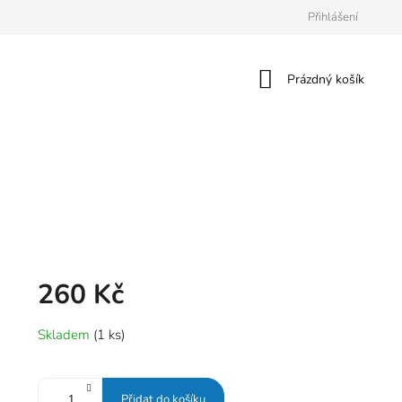
Přihlášení
Nákupní
Prázdný košík
košík
260 Kč
Měrná
Skladem
(1 ks)
cena:
Přidat do košíku