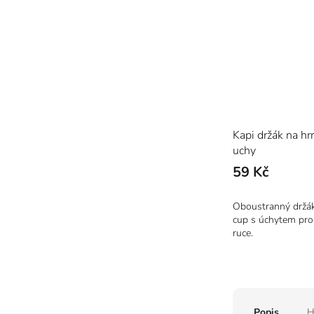
Kapi držák na h
uchy
59 Kč
Oboustranný držák
cup s úchytem pro
ruce.
Popis
H