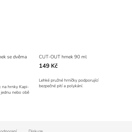
rnek se dvěma
CUT-OUT hrnek 90 ml
149 Kč
Lehké pružné hrníčky podporující
bezpečné pití a polykání.
 na hrnky Kapi-
 jednu nebo obě
odnocení
Diskuze