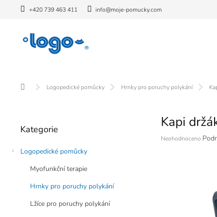
Přejít
+420 739 463 411
info@moje-pomucky.com
na
obsah
Domů
Logopedické pomůcky
Hrnky pro poruchy polykání
Ka
P
Kapi držá
o
Přeskočit
Kategorie
kategorie
s
Průměrné
Podr
Neohodnoceno
t
hodnocení
Logopedické pomůcky
r
produktu
a
je
Myofunkční terapie
n
0,0
z
n
Hrnky pro poruchy polykání
5
í
hvězdiček.
Lžíce pro poruchy polykání
p