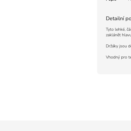
Detailní p
Tyto lehké, č
zaklánět hlavu
Držáky jsou d
Vhodný pro te
Z
á