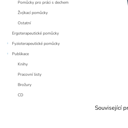
a
Pomůcky pro práci s dechem
n
e
Žvýkací pomůcky
l
Ostatní
Ergoterapeutické pomůcky
Fyzioterapeutické pomůcky
Publikace
Knihy
Pracovní listy
Brožury
CD
Související 