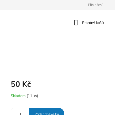
Přihlášení
Nákupní
Prázdný košík
košík
50 Kč
Měrná
Skladem
(11 ks)
cena:
Přidat do košíku